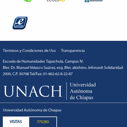
Términos y Condiciones de Uso
Transparencia
Escuela de Humanidades Tapachula, Campus IV.
Blvr. Dr. Manuel Velasco Suárez, esq. Blvr. akishino, Infonavit Solidaridad
2000, C.P. 30798 Tel/Fax: 01-962-62-8-22-87
escort
1xbetm.info
hipas.info
wiibet.com
mariobet
ankara
giriş
restbetcdn.com
Universidad Autónoma de Chiapas
VISITAS
775283