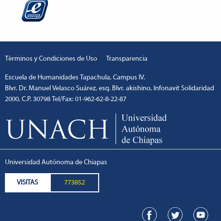
Términos y Condiciones de Uso
Transparencia
Escuela de Humanidades Tapachula, Campus IV.
Blvr. Dr. Manuel Velasco Suárez, esq. Blvr. akishino, Infonavit Solidaridad
2000, C.P. 30798 Tel/Fax: 01-962-62-8-22-87
escort
1xbetm.info
hipas.info
wiibet.com
mariobet
ankara
giriş
restbetcdn.com
Universidad Autónoma de Chiapas
VISITAS
773852