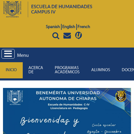
Spanish
English
French
Menu
ACERCA
PROGRAMAS
INICIO
ALUMNOS
DOCE
DE
ACADÉMICOS