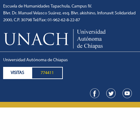
Escuela de Humanidades Tapachula, Campus IV.
Blvr. Dr. Manuel Velasco Suárez, esq. Blvr. akishino, Infonavit Solidaridad
2000, C.P. 30798 Tel/Fax: 01-962-62-8-22-87
escort
1xbetm.info
hipas.info
wiibet.com
mariobet
ankara
giriş
restbetcdn.com
Universidad Autónoma de Chiapas
VISITAS
774411