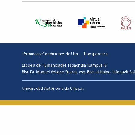
Términos y Condiciones de Uso
Transparencia
Escuela de Humanidades Tapachula, Campus IV.
Blvr. Dr. Manuel Velasco Suárez, esq. Blvr. akishino, Infonavit So
escort
1xbetm.info
hipas.info
wiibet.com
mariobet
ankara
giriş
restbetcdn.com
Universidad Autónoma de Chiapas