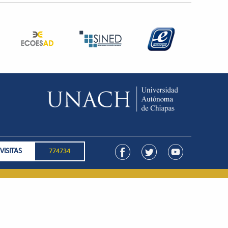
VISITAS
774734