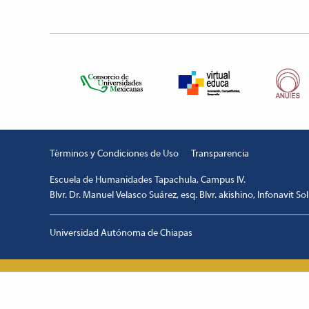
Términos y Condiciones de Uso
Transparencia
Escuela de Humanidades Tapachula, Campus IV.
Blvr. Dr. Manuel Velasco Suárez, esq. Blvr. akishino, Infonavit So
escort
1xbetm.info
hipas.info
wiibet.com
mariobet
ankara
giriş
restbetcdn.com
Universidad Autónoma de Chiapas