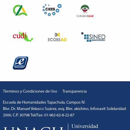
Términos y Condiciones de Uso
Transparencia
Escuela de Humanidades Tapachula, Campus IV.
Blvr. Dr. Manuel Velasco Suárez, esq. Blvr. akishino, Infonavit Solidaridad
2000, C.P. 30798 Tel/Fax: 01-962-62-8-22-87
escort
1xbetm.info
hipas.info
wiibet.com
mariobet
ankara
giriş
restbetcdn.com