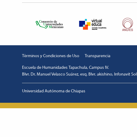
Términos y Condiciones de Uso
Transparencia
Escuela de Humanidades Tapachula, Campus IV.
Blvr. Dr. Manuel Velasco Suárez, esq. Blvr. akishino, Infonavit So
escort
1xbetm.info
hipas.info
wiibet.com
mariobet
ankara
giriş
restbetcdn.com
Universidad Autónoma de Chiapas