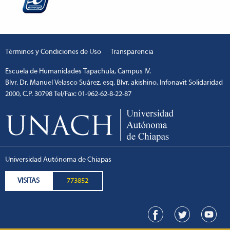
Términos y Condiciones de Uso
Transparencia
Escuela de Humanidades Tapachula, Campus IV.
Blvr. Dr. Manuel Velasco Suárez, esq. Blvr. akishino, Infonavit Solidaridad
2000, C.P. 30798 Tel/Fax: 01-962-62-8-22-87
escort
1xbetm.info
hipas.info
wiibet.com
mariobet
ankara
giriş
restbetcdn.com
Universidad Autónoma de Chiapas
VISITAS
773852